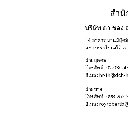
สำน
บริษัท ดา ชอง
14 อาคาร นานมีบุ๊คส
แขวงพระโขนงใต้ เ
ฝ่ายบุคคล
โทรศัพท์ : 02-036-
อีเมล :
hr-th@dch-h
ฝ่ายขาย
โทรศัพท์ : 098-25
อีเมล :
royrobertb@