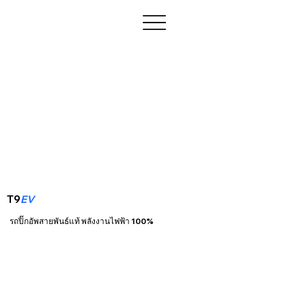
T9
EV
รถปิ๊กอัพสายพันธ์แท้ พลังงานไฟฟ้า 100%