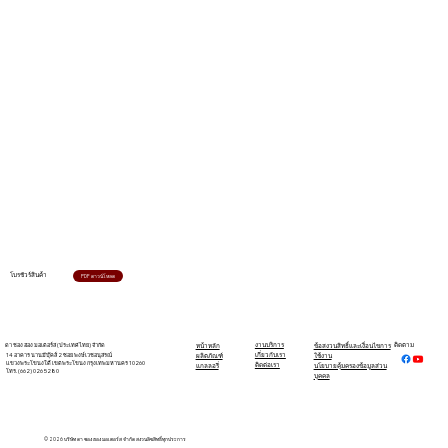
โบรชัวร์สินค้า
PDF ดาวน์โหลด
ดา ชอง ฮอง มอเตอร์ส (ประเทศไทย) จำกัด
งานบริการ
ติดตาม
หน้าหลัก
ข้อสงวนสิทธิ์และเงื่อนไขการ
14 อาคาร นานมีบุ๊คส์ 2 ซอย พงษ์เวชอนุสรณ์
เกี่ยวกับเรา
ผลิตภัณฑ์
ใช้งาน
แขวงพระโขนงใต้ เขตพระโขนง กรุงเทพมหานคร 10260
ติดต่อเรา
แกลลอรี่
นโยบายคุ้มครองข้อมูลส่วน
โทร. (662) 026 5280
บุคคล
© 2026 บริษัท ดา ชอง ฮอง มอเตอร์ส จำกัด สงวนลิขสิทธิ์ทุกประการ