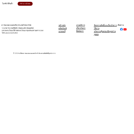
โบรชัวร์สินค้า
PDF ดาวน์โหลด
ดา ชอง ฮอง มอเตอร์ส (ประเทศไทย) จำกัด
งานบริการ
ติดตาม
หน้าหลัก
ข้อสงวนสิทธิ์และเงื่อนไขการ
14 อาคาร นานมีบุ๊คส์ 2 ซอย พงษ์เวชอนุสรณ์
เกี่ยวกับเรา
ผลิตภัณฑ์
ใช้งาน
แขวงพระโขนงใต้ เขตพระโขนง กรุงเทพมหานคร 10260
ติดต่อเรา
แกลลอรี่
นโยบายคุ้มครองข้อมูลส่วน
โทร. (662) 026 5280
บุคคล
© 2026 บริษัท ดา ชอง ฮอง มอเตอร์ส จำกัด สงวนลิขสิทธิ์ทุกประการ